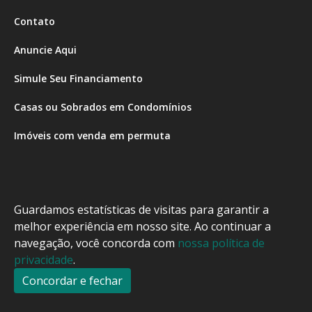
Contato
Anuncie Aqui
Simule Seu Financiamento
Casas ou Sobrados em Condomínios
Imóveis com venda em permuta
Imóveis com Vista para o Mar
Apartamentos em Andar Alto
Guardamos estatísticas de visitas para garantir a
Casa com piscina
melhor experiência em nosso site. Ao continuar a
navegação, você concorda com
nossa política de
Apartamento com piscina
privacidade
.
Condomínio fechado
Concordar e fechar
2