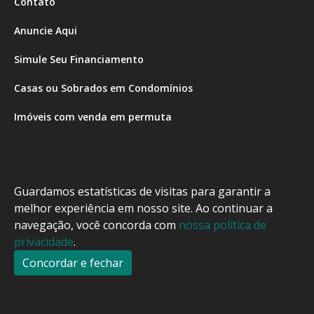
Contato
Anuncie Aqui
Simule Seu Financiamento
Casas ou Sobrados em Condomínios
Imóveis com venda em permuta
Imóveis com Vista para o Mar
Apartamentos em Andar Alto
Guardamos estatísticas de visitas para garantir a
Casa com piscina
melhor experiência em nosso site. Ao continuar a
navegação, você concorda com
nossa política de
Apartamento com piscina
privacidade
.
Condomínio fechado
Concordar e fechar
2
Fale conosco
Enviar Mensagem
Site feito por Coruja Sistemas