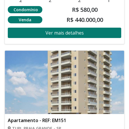
2
2
2
1
R$ 580,00
Condomínio
R$ 440.000,00
Venda
Ver mais detalhes
Apartamento - REF: EM151
TUPI, PRAIA GRANDE - SP