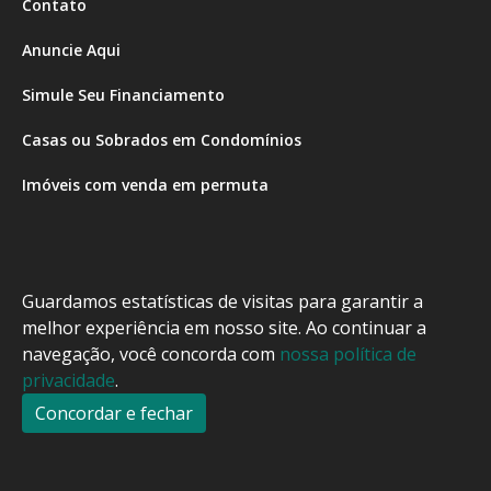
Contato
Anuncie Aqui
Simule Seu Financiamento
Casas ou Sobrados em Condomínios
Imóveis com venda em permuta
Imóveis com Vista para o Mar
Apartamentos em Andar Alto
Guardamos estatísticas de visitas para garantir a
Casa com piscina
melhor experiência em nosso site. Ao continuar a
navegação, você concorda com
nossa política de
Apartamento com piscina
privacidade
.
Condomínio fechado
Concordar e fechar
2
Fale conosco
Enviar Mensagem
Site feito por Coruja Sistemas