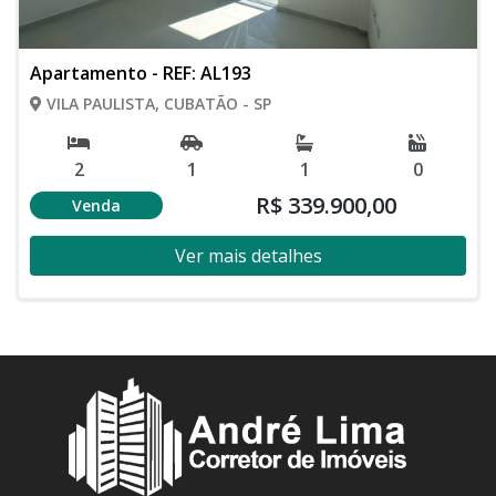
Apartamento - REF: AL193
VILA PAULISTA, CUBATÃO - SP
2
1
1
0
R$ 339.900,00
Venda
Ver mais detalhes